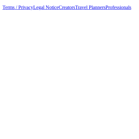
Terms / Privacy
Legal Notice
Creators
Travel Planners
Professionals